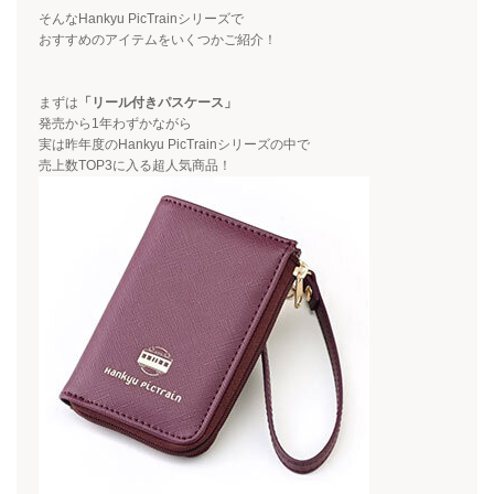
そんな
Hankyu PicTrain
シリーズで
おすすめのアイテムをいくつかご紹介！
まずは
「リール付きパスケース」
発売から
1
年わずかながら
実は昨年度の
Hankyu PicTrain
シリーズの中で
売上数
TOP3
に入る超人気商品！