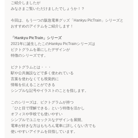
ご紹介しましたが
みなさまご覧いただけましたでしょうか！？
今回は、もう一つの阪急電車グッズ「
Hankyu PicTrain
」シリーズと
おすすめのアイテムをご紹介します！
「Hankyu PicTrain」シリーズ
2021年に誕生したこの
Hankyu PicTrain
シリーズは
ピクトグラムを基にしたデザインが
特徴のシリーズです。
ピクトグラムとは・・・
駅や公共施設などで多く使われている
言葉を使わなくても視覚的に
情報を伝えることができる
シンプルな記号やイラストのことを指します。
このシリーズは、ピクトグラムが持つ
「ひと目で理解できる」という特徴を活かし
オフィスや学校でも使いやすい
シンプルでユニセックスなデザインを展開。
電車が好きな方はもちろん電車に詳しくない方でも
使いやすいアイテムを目指しています。