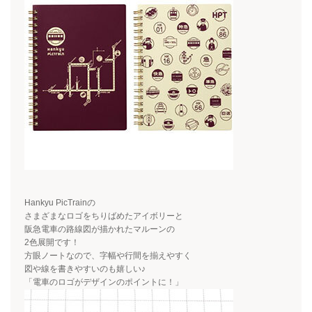
Hankyu PicTrain
の
さまざまなロゴをちりばめたアイボリーと
阪急電車の路線図が描かれたマルーンの
2色展開です！
方眼ノートなので、字幅や行間を揃えやすく
図や線を書きやすいのも嬉しい♪
「電車のロゴがデザインのポイントに！」