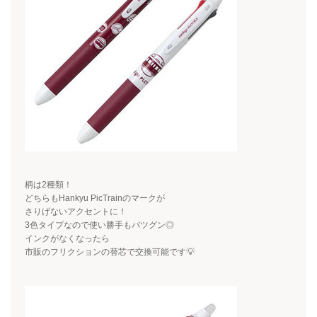
柄は
2
種類！
どちらも
Hankyu PicTrain
のマークが
さりげないアクセントに！
3色タイプなので使い勝手もバツグン◎
インクがなくなったら
市販のフリクションの替芯で交換可能です💡