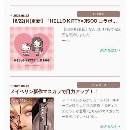
GOODS
2026.06.22
【6/22(月)更新】「HELLO KITTY×JISOO コラボグッズ」6/12(金)～カラーフィールド限定店舗にて販売開始！
【6/22(月)更新】なんばCITY店でも販
売を開始しました--------------------------
----...
続きを読む
NEW ITEM
2026.06.22
メイベリン新作マスカラで目力アップ！！
メイベリンからボリューム+カールキ
ープが叶う大注目の新作「ボディマ
スカラ」が登場♪こちらのマスカラの
一番のポイントは”ダ...
続きを読む