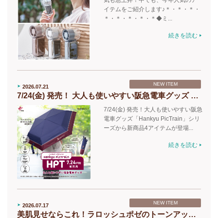
気も急上昇！中でも、今年人気のア
イテムをご紹介します♪＊・＊・＊・
＊・＊・＊・＊・＊◆ミ...
続きを読む
NEW ITEM
2026.07.21
7/24(金) 発売！ 大人も使いやすい阪急電車グッズ 「Hankyu PicTrain」シリーズから 新商品4アイテムが登場！
7/24(金) 発売！大人も使いやすい阪急
電車グッズ「Hankyu PicTrain」シリ
ーズから新商品4アイテムが登場...
続きを読む
NEW ITEM
2026.07.17
美肌見せならこれ！ラロッシュポゼのトーンアップUV化粧下地