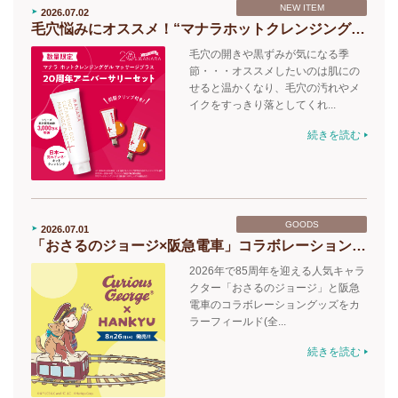
NEW ITEM
2026.07.02
毛穴悩みにオススメ！“マナラホットクレンジングゲル”
毛穴の開きや黒ずみが気になる季
節・・・オススメしたいのは肌にの
せると温かくなり、毛穴の汚れやメ
イクをすっきり落としてくれ...
続きを読む
GOODS
2026.07.01
「おさるのジョージ×阪急電車」コラボレーショングッズ 8/26(水)に発売！
2026年で85周年を迎える人気キャラ
クター「おさるのジョージ」と阪急
電車のコラボレーショングッズをカ
ラーフィールド(全...
続きを読む