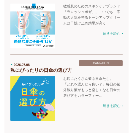
敏感肌のためのスキンケアブランド
「ラロッシュポゼ」。 中でも、不
動の人気を誇るトーンアップクリー
ムは日焼け止め効果が高く...
続きを読む
CAMPAIGN
2026.07.08
私にぴったりの日傘の選び方
お店にたくさん並ぶ日傘たち。
「どれを選んだら良い？」毎日の紫
外線対策がもっと楽しくなる日傘の
選び方をカラーフィー...
続きを読む