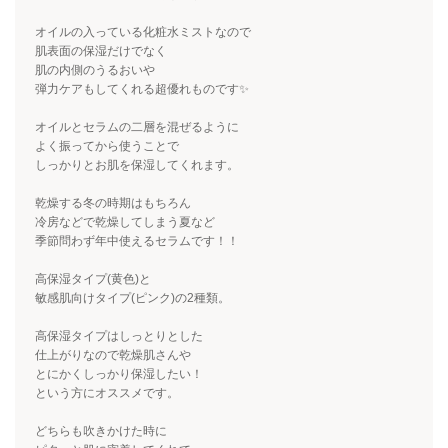
オイルの入っている化粧水ミストなので
肌表面の保湿だけでなく
肌の内側のうるおいや
弾力ケアもしてくれる超優れものです✨
オイルとセラムの二層を混ぜるように
よく振ってから使うことで
しっかりとお肌を保湿してくれます。
乾燥する冬の時期はもちろん
冷房などで乾燥してしまう夏など
季節問わず年中使えるセラムです！！
高保湿タイプ(黄色)と
敏感肌向けタイプ(ピンク)の2種類。
高保湿タイプはしっとりとした
仕上がりなので乾燥肌さんや
とにかくしっかり保湿したい！
という方にオススメです。
どちらも吹きかけた時に