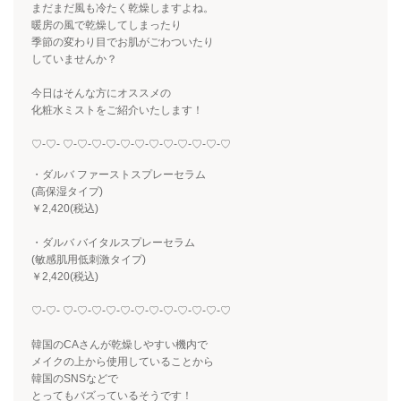
まだまだ風も冷たく乾燥しますよね。
暖房の風で乾燥してしまったり
季節の変わり目でお肌がごわついたり
していませんか？
今日はそんな方にオススメの
化粧水ミストをご紹介いたします！
♡-♡- ♡-♡-♡-♡-♡-♡-♡-♡-♡-♡-♡-♡
・ダルバ ファーストスプレーセラム
(高保湿タイプ)
￥
2,420(
税込)
・ダルバ バイタルスプレーセラム
(敏感肌用低刺激タイプ)
￥
2,420(
税込)
♡-♡- ♡-♡-♡-♡-♡-♡-♡-♡-♡-♡-♡-♡
韓国のCAさんが乾燥しやすい機内で
メイクの上から使用していることから
韓国のSNSなどで
とってもバズっているそうです！