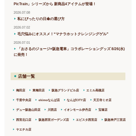
PicTrain」シリーズから 新商品4アイテムが登場！
2026.07.08
私にぴったりの日傘の選び方
2026.07.02
毛穴悩みにオススメ！“マナラホットクレンジングゲル”
2026.07.01
「おさるのジョージ×阪急電車」コラボレーショングッズ 8/26(水)
に発売！
店舗一覧
梅田店
東梅田店
阪急グランドビル店
エミル高槻店
千里中央店
ekimoなんば店
なんばCITY店
天王寺ミオ店
デュー阪急山田店
川西店
イオンモール伊丹店
宝塚店
西宮北口店
阪急西宮ガーデンズ店
エビスタ西宮店
阪急神戸三宮店
ヤエチカ店