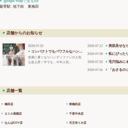
google mapで見る
最寄駅: 地下鉄 東梅田
店舗からのお知らせ
美肌見せならこ
2026.07.22
2026.07.17
コンパクトでもパワフルなハンディファン！
私にぴった
2026.07.08
急激に暑くなりハンディファンの人気
毛穴悩みにオ
2026.07.02
も急上昇！中でも、今年人気...
「おさるのジョージ
2026.07.01
店舗一覧
梅田店
東梅田店
エミル高槻店
千里中央店
なんばCITY店
天王寺ミオ店