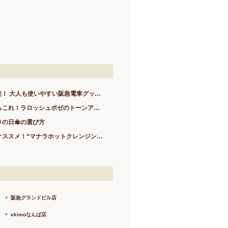
やすい阪急電車グッズ 「Hankyu PicTrain」シリーズから 新商品4アイテムが登場！
れ！ラロッシュポゼのトーンアップUV化粧下地
りの日傘の選び方
ススメ！“マナラホットクレンジングゲル”
阪急グランドビル店
ekimoなんば店