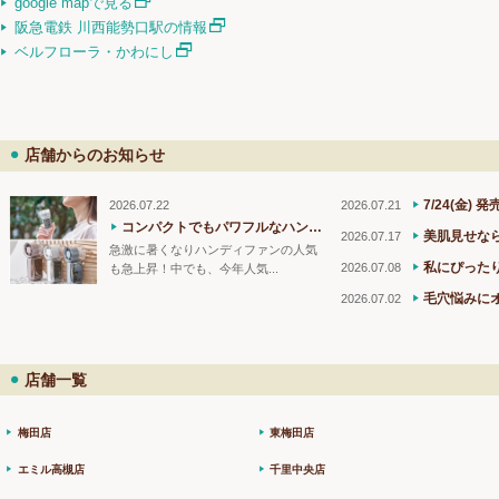
google mapで見る
阪急電鉄 川西能勢口駅の情報
ベルフローラ・かわにし
店舗からのお知らせ
7/24(金) 発売！ 大人も使い
2026.07.22
2026.07.21
コンパクトでもパワフルなハンディファン！
美肌見せならこ
2026.07.17
急激に暑くなりハンディファンの人気
私にぴった
2026.07.08
も急上昇！中でも、今年人気...
毛穴悩みにオ
2026.07.02
店舗一覧
梅田店
東梅田店
エミル高槻店
千里中央店