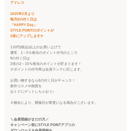
アドレス
2025年2月より
毎月8の付く日は
「HAPPY Day」
STYLE POiNTのポイントが
2倍にアップします✨
110円(税込)以上のお買い上げで
通常、1～5％相当のポイント付与のところ
8の付く日は
2倍の2～10％相当のポイントが貯まります！
※ポイントの付与率は会員ランクに応じます。
お買い物するなら8の付く日がチャンス！
新作コスメや雑貨を
おトクにゲットしちゃおう♪
※都合により、開催日が変更になる場合がございます。
＼会員登録がまだの方／
キャンペーン前にSTYLE POiNTアプリの
ダウンロード＆会員登録を